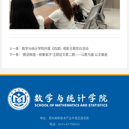
上一条：数学与统计学院开展《四渡》观影主题党日活动
下一条：“数说辉煌・统聚英才”主题征文第二期——以数为基 以文载道
地址：郑州高新技术产业开发区莲花街
电话：0371-67756515