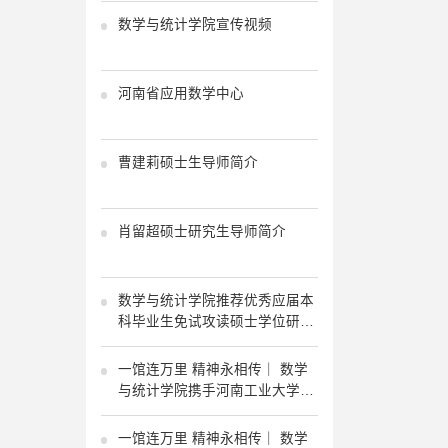
数学与统计学院宣传视频
河南省应用数学中心
曹建莉硕士生导师简介
肖留超硕士研究生导师简介
数学与统计学院推荐优秀应届本
科毕业生免试攻读硕士学位研究
生工作执行方案
一馆连万里 精神永相传｜ 数学
与统计学院携手河南工业大学档
案馆共探红色馆藏 共传长征精
神！
一馆连万里 精神永相传｜ 数学