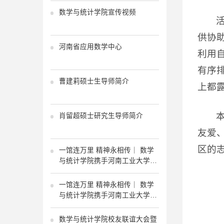
数学与统计学院宣传视频
供协
河南省应用数学中心
利用
有序
曹建莉硕士生导师简介
上都
肖留超硕士研究生导师简介
友爱
区的
一馆连万里 精神永相传｜ 数学
与统计学院携手河南工业大学档
案馆共探红色馆藏 共传长征精
神！
一馆连万里 精神永相传｜ 数学
与统计学院携手河南工业大学档
案馆共探红色馆藏 共传长征精
神！
数学与统计学院校友联谊大会暨