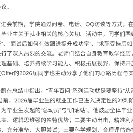
会议。
推进会前期，学院通过问卷、电话、QQ访谈等方式，
集毕业生关于就业相关的核心关切。活动中，同学们围
”、“面试后如何有效跟进提升成功率”、“求职受挫后
进行了深入热烈的交流。老师们结合自身教育教学经历
数理基础、培养持续学习能力、积极拓展视野、保持开
Offer的2026届同学也主动分享了他们的心路历程
程凯在总结中指出，“青年百问”系列活动就是要坚持“
。当前，2026届毕业生的就业工作已进入决定性的冲
，为毕业生发起的“总动员”与“加油站”。他鼓励全体毕
扎实、逻辑思维强的独特优势；二要主动出击，精准利
递、充分准备、大胆尝试；三要科学规划，合理评估选