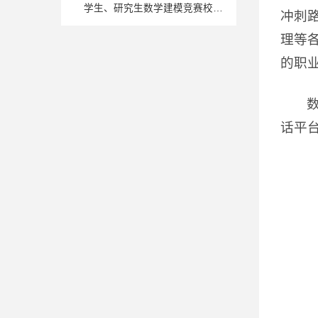
学生、研究生数学建模竞赛校内
冲刺
选拔赛的通知
理等
的职
话平